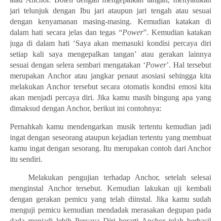
jari telunjuk dengan Ibu jari ataupun jari tengah atau sesuai
dengan kenyamanan masing-masing. Kemudian katakan di
dalam hati secara jelas dan tegas “
Power
”. Kemudian katakan
juga di dalam hati ‘Saya akan memasuki kondisi percaya diri
setiap kali saya mengepalkan tangan’ atau gerakan lainnya
sesuai dengan selera sembari mengatakan ‘
Power
’. Hal tersebut
merupakan Anchor atau jangkar penaut asosiasi sehingga kita
melakukan Anchor tersebut secara otomatis kondisi emosi kita
akan menjadi percaya diri. Jika kamu masih bingung apa yang
dimaksud dengan Anchor, berikut ini contohnya:
Pernahkah kamu mendengarkan musik tertentu kemudian jadi
ingat dengan seseorang ataupun kejadian tertentu yang membuat
kamu ingat dengan sesorang. Itu merupakan contoh dari Anchor
itu sendiri.
4.
Melakukan pengujian terhadap Anchor, setelah selesai
menginstal Anchor tersebut. Kemudian lakukan uji kembali
dengan gerakan pemicu yang telah diinstal. Jika kamu sudah
menguji pemicu kemudian mendadak merasakan degupan pada
dada menjadi lebih Percaya Diri berarti Anchor telah berhasil