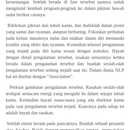
bersemangat. Setelah berada di fase tersebut saatnya untuk
menginstal kembali program-program ke dalam pikiran bawah
sadar berikut caranya:
1.
Rilekskan pikiran dan tubuh kamu, dan duduklah dalam posisi
yang santai dan nyaman, ataupun berbaring. Fokuskan perhatian
pada keluar masuknya nafas dan niatkan dalam diri memasuki
kondisi yang rileks dan nyaman. Kemudian telusuri pengalaman
yang terjadi pada diri kamu sesuai dengan instruksi. Hayati
dengan detail pengalaman tersebut, rasakan sensasinya ketika
berada dalam pengalaman tersebut dan buatlah seolah-olah
pengalaman tersebut sedang terjadi saat ini. Dalam dunia NLP
hal ini disebut dengan “
Association
”.
2.
Perkuat gambaran pengalaman tersebut. Rasakan seolah-olah
terdapat semacam energi yang mengalir ke dalam sejujur tubuh
kamu. Kemudian hayati suara-suara yang ada disekitar kamu
pada saat pengalaman tersebut terjadi. Kuncinya pada tahap ini
adalah hayati dan rasakan.
3.
Setelah emosi berada pada puncaknya. Buatlah sebuah penanda
atau Anchor. Boleh dengan mengepalkan tangan, menyatukan