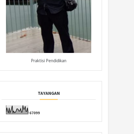
Praktisi Pendidikan
TAYANGAN
6
7
0
9
9