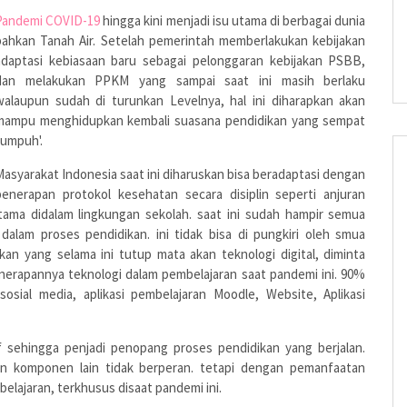
Pandemi COVID-19
hingga kini menjadi isu utama di berbagai dunia
bahkan Tanah Air. Setelah pemerintah memberlakukan kebijakan
adaptasi kebiasaan baru sebagai pelonggaran kebijakan PSBB,
dan melakukan PPKM yang sampai saat ini masih berlaku
walaupun sudah di turunkan Levelnya, hal ini diharapkan akan
mampu menghidupkan kembali suasana pendidikan yang sempat
lumpuh'.
Masyarakat Indonesia saat ini diharuskan bisa beradaptasi dengan
penerapan protokol kesehatan secara disiplin seperti anjuran
ama didalam lingkungan sekolah. saat ini sudah hampir semua
dalam proses pendidikan. ini tidak bisa di pungkiri oleh smua
ikan yang selama ini tutup mata akan teknologi digital, diminta
 penerapannya teknologi dalam pembelajaran saat pandemi ini. 90%
osial media, aplikasi pembelajaran Moodle, Website, Aplikasi
tif sehingga penjadi penopang proses pendidikan yang berjalan.
an komponen lain tidak berperan. tetapi dengan pemanfaatan
elajaran, terkhusus disaat pandemi ini.